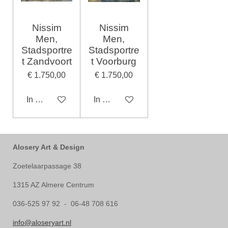
Nissim
Nissim
Men,
Men,
Stadsportre
Stadsportre
t Zandvoort
t Voorburg
€ 1.750,00
€ 1.750,00
In winkelwagen
In winkelwagen
Alosery Art & Design
Zoetelaarpassage 38
1315 AZ Almere Centrum
036-525 97 92 - 06-48 708 616
info@aloseryart.nl