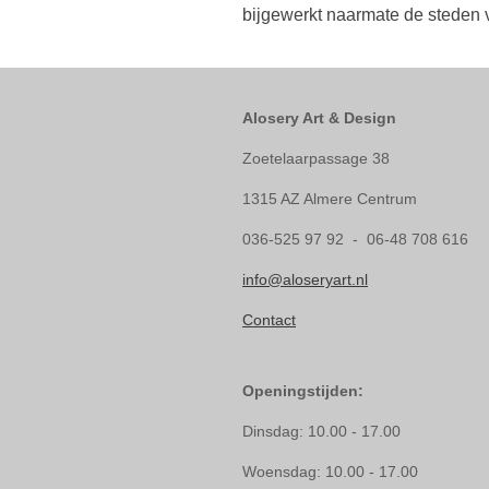
bijgewerkt naarmate de steden 
Alosery Art & Design
Zoetelaarpassage 38
1315 AZ Almere Centrum
036-525 97 92 - 06-48 708 616
info@aloseryart.nl
Contact
Openingstijden:
Dinsdag: 10.00 - 17.00
Woensdag: 10.00 - 17.00