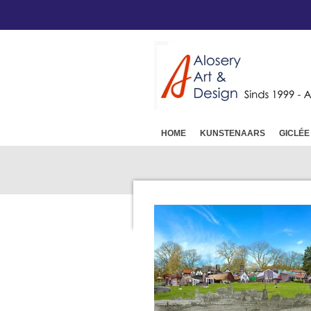
Ga
direct
naar
de
hoofdinhoud
HOME
KUNSTENAARS
GICLÉE