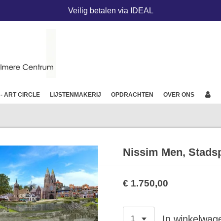
Veilig betalen via IDEAL
 - ART CIRCLE
LIJSTENMAKERIJ
OPDRACHTEN
OVER ONS
Nissim Men, Stadsp
€ 1.750,00
In winkelwag