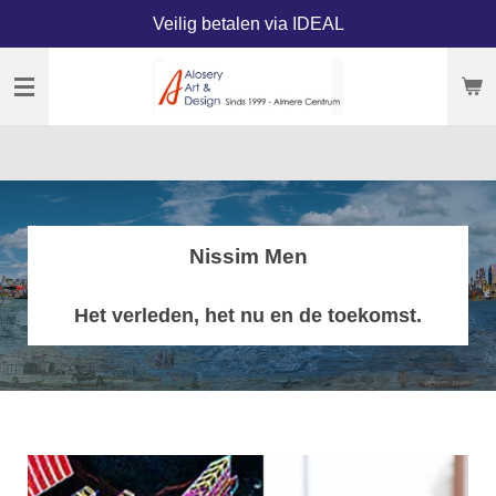
Veilig betalen via IDEAL
Ga
direct
naar
de
hoofdinhoud
Nissim Men
Het verleden, het nu en de toekomst.