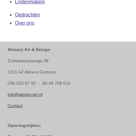
Lijstenmakerij
Opdrachten
Over ons
Alosery Art & Design
Zoetelaarpassage 38
1315 AZ Almere Centrum
036-525 97 92 - 06-48 708 616
info@aloseryart.nl
Contact
Openingstijden: