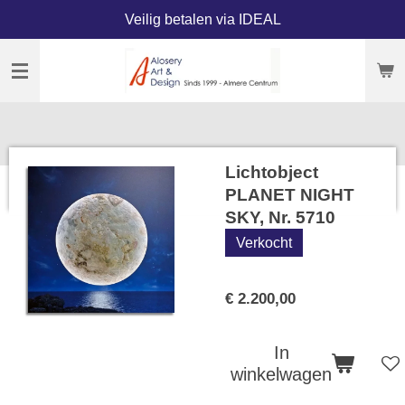
Veilig betalen via IDEAL
Ga
direct
naar
de
hoofdinhoud
Lichtobject
PLANET NIGHT
SKY, Nr. 5710
Verkocht
€ 2.200,00
In
winkelwagen