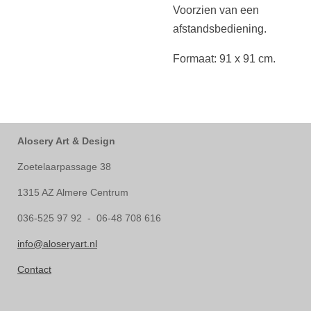
Voorzien van een
afstandsbediening.
Formaat: 91 x 91 cm.
Alosery Art & Design
Zoetelaarpassage 38
1315 AZ Almere Centrum
036-525 97 92 - 06-48 708 616
info@aloseryart.nl
Contact