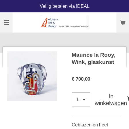
Veilig betalen via IDEAL
Ga
direct
naar
de
hoofdinhoud
Maurice la Rooy,
Wink, glaskunst
€ 700,00
In
winkelwagen
Geblazen en heet