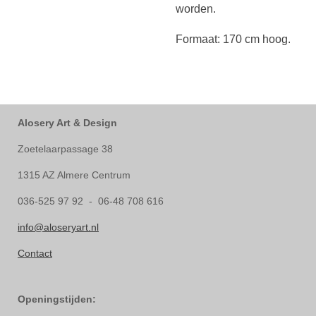
worden.
Formaat: 170 cm hoog.
Alosery Art & Design
Zoetelaarpassage 38
1315 AZ Almere Centrum
036-525 97 92 - 06-48 708 616
info@aloseryart.nl
Contact
Openingstijden: