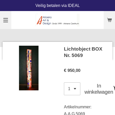
Veilig betalen via IDEAL
Ga
direct
naar
de
hoofdinhoud
Lichtobject BOX
Nr. 5069
€ 950,00
In
winkelwagen
Artikelnummer:
A.A.G.5069