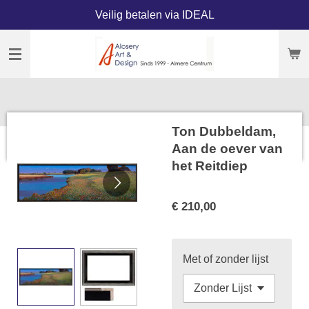
Veilig betalen via IDEAL
Ga
direct
naar
de
hoofdinhoud
Ton Dubbeldam,
Aan de oever van
het Reitdiep
€ 210,00
Met of zonder lijst