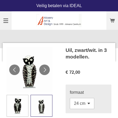
Veilig betalen via IDEAL
Ga
direct
naar
de
hoofdinhoud
Uil, zwart/wit. in 3
modellen.
€ 72,00
formaat