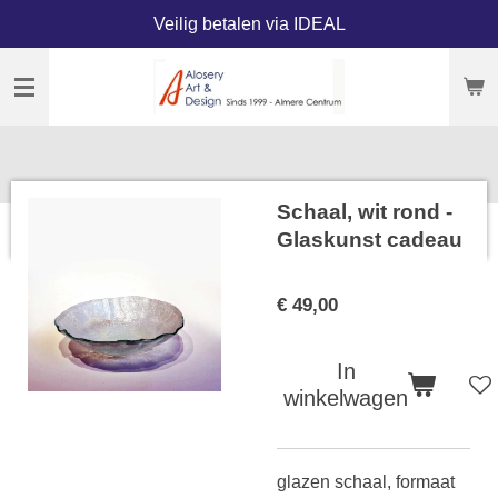
Veilig betalen via IDEAL
Ga
direct
naar
de
hoofdinhoud
Schaal, wit rond -
Glaskunst cadeau
€ 49,00
In
winkelwagen
glazen schaal, formaat