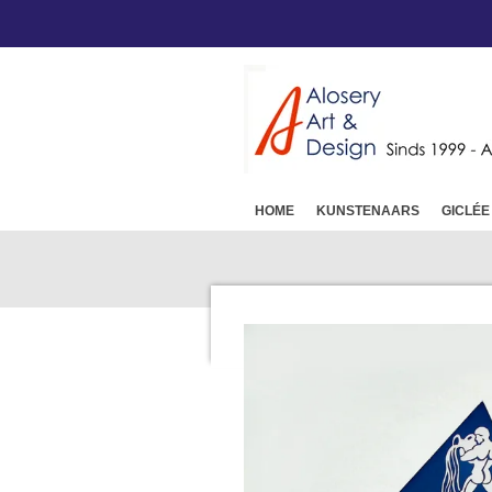
Ga
direct
naar
de
hoofdinhoud
HOME
KUNSTENAARS
GICLÉE