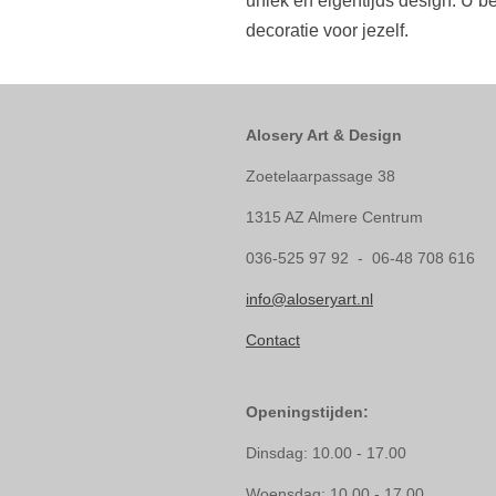
uniek en eigentijds design. U 
decoratie voor jezelf.
Alosery Art & Design
Zoetelaarpassage 38
1315 AZ Almere Centrum
036-525 97 92 - 06-48 708 616
info@aloseryart.nl
Contact
Openingstijden:
Dinsdag: 10.00 - 17.00
Woensdag: 10.00 - 17.00