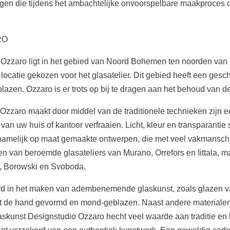
ngen die tijdens het ambachtelijke onvoorspelbare maakproces 
RO
Ozzaro ligt in het gebied van Noord Bohemen ten noorden van 
e locatie gekozen voor het glasatelier. Dit gebied heeft een ges
sblazen. Ozzaro is er trots op bij te dragen aan het behoud van
 Ozzaro maakt door middel van de traditionele technieken zijn
g van uw huis of kantoor verfraaien. Licht, kleur en transparantie
namelijk op maat gemaakte ontwerpen, die met veel vakmanscha
en van beroemde glasateliers van Murano, Orrefors en Iittala, ma
k, Borowski en Svoboda.
eerd in het maken van adembenemende glaskunst, zoals glazen 
met de hand gevormd en mond-geblazen. Naast andere materialen
askunst Designstudio Ozzaro hecht veel waarde aan traditie en k