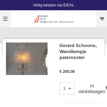
Veilig betalen via IDEAL
Ga
direct
naar
de
hoofdinhoud
Gerard Schoone,
Wandlampje
paternoster
€ 200,00
In
winkelwagen