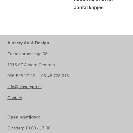
aantal kapjes.
Alosery Art & Design
Zoetelaarpassage 38
1315 AZ Almere Centrum
036-525 97 92 - 06-48 708 616
info@aloseryart.nl
Contact
Openingstijden:
Dinsdag: 10.00 - 17.00