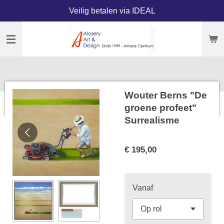
Veilig betalen via IDEAL
Ga
direct
naar
de
hoofdinhoud
Wouter Berns "De
groene profeet"
Surrealisme
€ 195,00
Vanaf