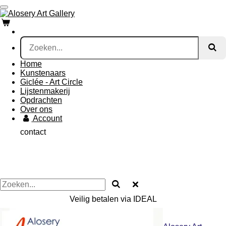
Ga
direct
naar
de
hoofdinhoud
Home
Kunstenaars
Giclée - Art Circle
Lijstenmakerij
Opdrachten
Over ons
Account
contact
Veilig betalen via IDEAL