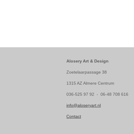
Alosery Art & Design
Zoetelaarpassage 38
1315 AZ Almere Centrum
036-525 97 92 - 06-48 708 616
info@aloseryart.nl
Contact