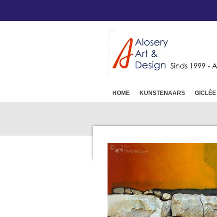
Ga
direct
naar
de
hoofdinhoud
HOME
KUNSTENAARS
GICLÉE