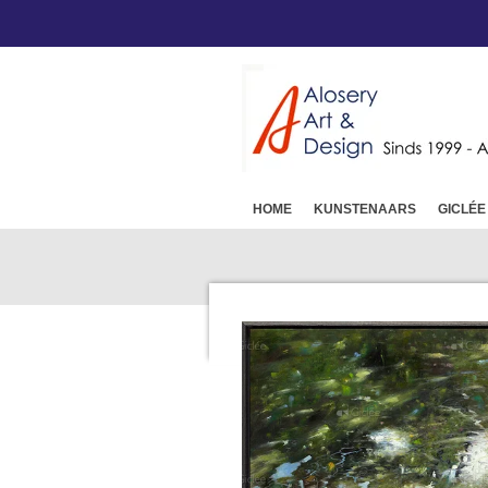
Ga
direct
naar
de
hoofdinhoud
HOME
KUNSTENAARS
GICLÉE