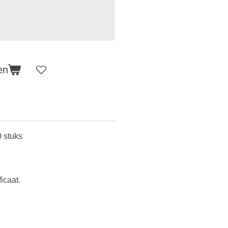
en
 stuks
ficaat.