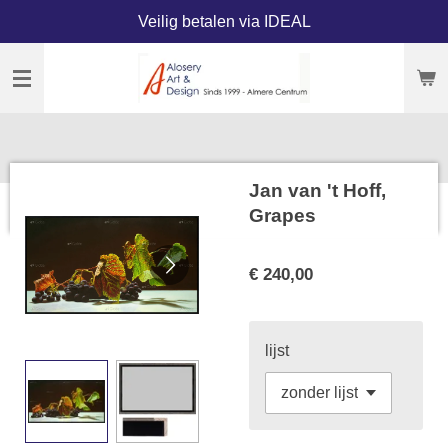
Veilig betalen via IDEAL
Ga
direct
naar
de
hoofdinhoud
Jan van 't Hoff,
Grapes
€ 240,00
lijst