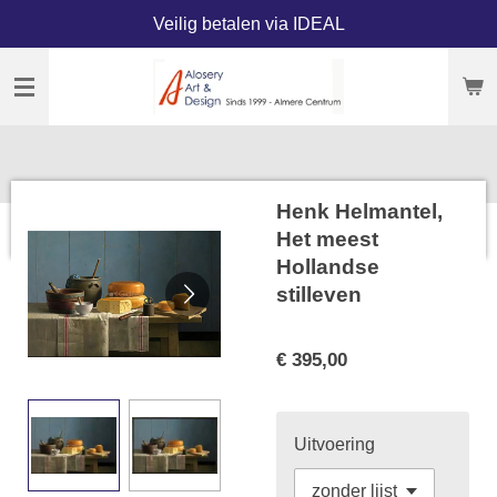
Veilig betalen via IDEAL
Ga
direct
naar
de
hoofdinhoud
Henk Helmantel,
Het meest
Hollandse
stilleven
€ 395,00
Uitvoering