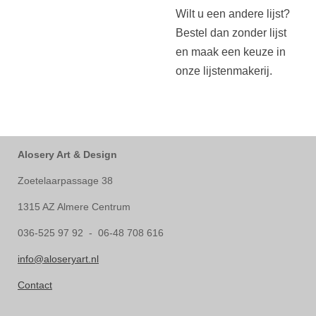
Wilt u een andere lijst?
Bestel dan zonder lijst
en maak een keuze in
onze lijstenmakerij.
Alosery Art & Design
Zoetelaarpassage 38
1315 AZ Almere Centrum
036-525 97 92 - 06-48 708 616
info@aloseryart.nl
Contact