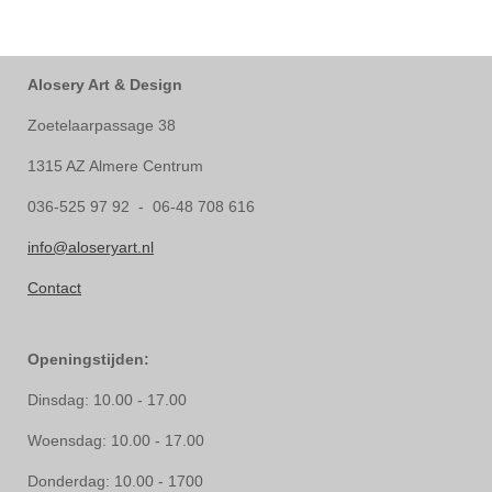
Alosery Art & Design
Zoetelaarpassage 38
1315 AZ Almere Centrum
036-525 97 92 - 06-48 708 616
info@aloseryart.nl
Contact
Openingstijden:
Dinsdag: 10.00 - 17.00
Woensdag: 10.00 - 17.00
Donderdag: 10.00 - 1700