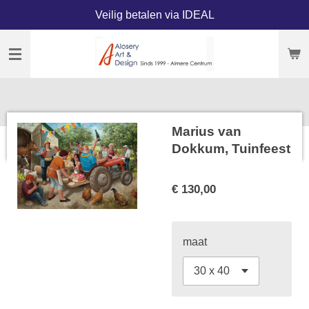
Veilig betalen via IDEAL
Ga
direct
naar
de
hoofdinhoud
Marius van
Dokkum, Tuinfeest
€ 130,00
maat