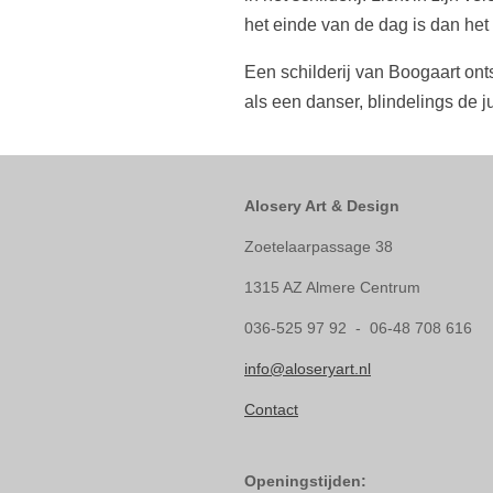
het einde van de dag is dan het
Een schilderij van Boogaart ont
als een danser, blindelings de j
Alosery Art & Design
Zoetelaarpassage 38
1315 AZ Almere Centrum
036-525 97 92 - 06-48 708 616
info@aloseryart.nl
Contact
Openingstijden: