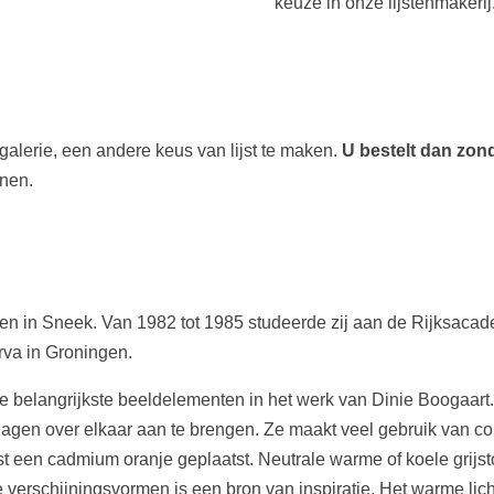
keuze in onze lijstenmakerij
 galerie, een andere keus van lijst te maken.
U bestelt dan zonde
nnen.
ren in Sneek. Van 1982 tot 1985 studeerde zij aan de Rijksac
va in Groningen.
jn de belangrijkste beeldelementen in het werk van Dinie Boogaar
lagen over elkaar aan te brengen. Ze maakt veel gebruik van c
st een cadmium oranje geplaatst. Neutrale warme of koele grijs
 vele verschijningsvormen is een bron van inspiratie. Het warme l