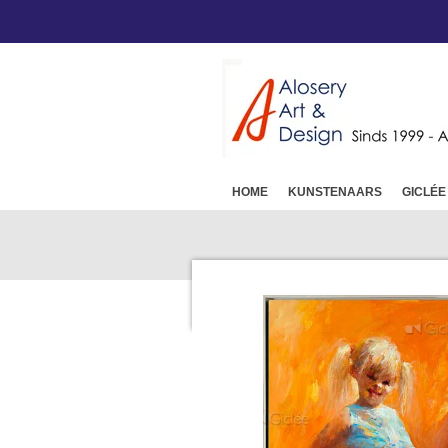
Ga
direct
naar
de
hoofdinhoud
HOME
KUNSTENAARS
GICLÉE