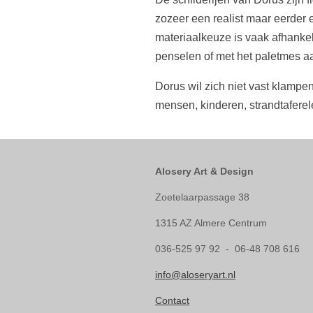
zozeer een realist maar eerder e
materiaalkeuze is vaak afhankel
penselen of met het paletmes a
Dorus wil zich niet vast klampe
mensen, kinderen, strandtaferel
Alosery Art & Design
Zoetelaarpassage 38
1315 AZ Almere Centrum
036-525 97 92 - 06-48 708 616
info@aloseryart.nl
Contact