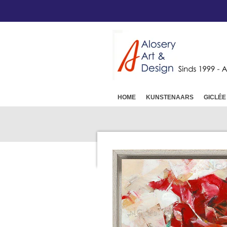
Ga
direct
naar
de
hoofdinhoud
HOME
KUNSTENAARS
GICLÉE