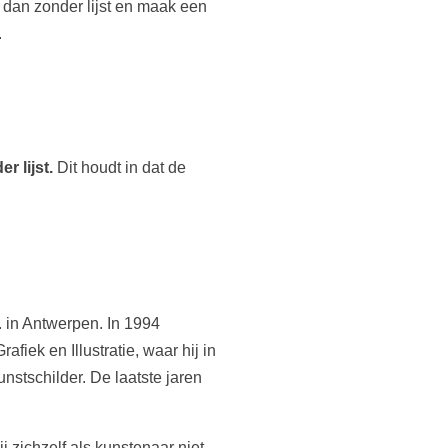
l dan zonder lijst en maak een
.
r lijst.
Dit houdt in dat de
. in Antwerpen. In 1994
fiek en Illustratie, waar hij in
unstschilder. De laatste jaren
j zichzelf als kunstenaar niet