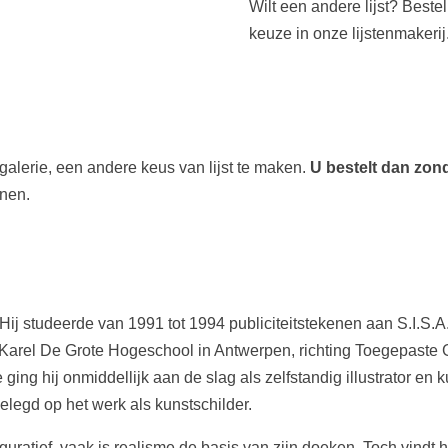
Wilt een andere lijst? Beste
keuze in onze lijstenmakerij
 galerie, een andere keus van lijst te maken.
U bestelt dan zonde
nnen.
 Hij studeerde van 1991 tot 1994 publiciteitstekenen aan S.I.S.A
 Karel De Grote Hogeschool in Antwerpen, richting Toegepaste Gra
ging hij onmiddellijk aan de slag als zelfstandig illustrator en k
elegd op het werk als kunstschilder.
guratief, vaak is realisme de basis van zijn doeken. Toch vindt hi