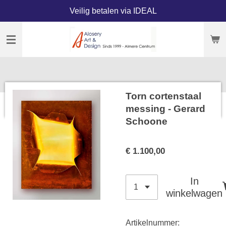
Veilig betalen via IDEAL
Ga
direct
naar
de
hoofdinhoud
Torn cortenstaal
messing - Gerard
Schoone
€ 1.100,00
In
winkelwagen
Artikelnummer: