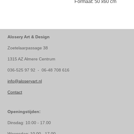
Formaat: 50 x60 cm
Alosery Art & Design
Zoetelaarpassage 38
1315 AZ Almere Centrum
036-525 97 92 - 06-48 708 616
info@aloseryart.nl
Contact
Openingstijden:
Dinsdag: 10.00 - 17.00
Woensdag: 10.00 - 17.00