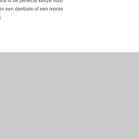
rat is de perfecte keuze voor
or een dierbare of een mooie
t.