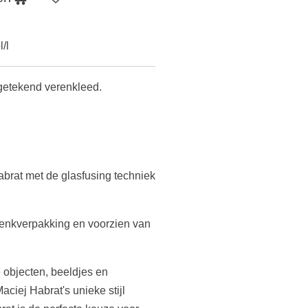
/l
 getekend verenkleed.
brat met de glasfusing techniek
enkverpakking en voorzien van
e objecten, beeldjes en
ciej Habrat's unieke stijl