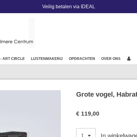
Veilig betalen via IDEAL
 - ART CIRCLE
LIJSTENMAKERIJ
OPDRACHTEN
OVER ONS
Grote vogel, Habra
€ 119,00
In winkelwag