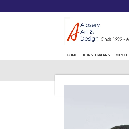
Ga
direct
naar
de
hoofdinhoud
HOME
KUNSTENAARS
GICLÉE