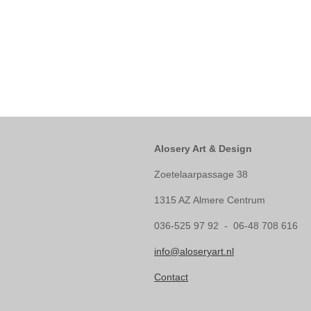
Alosery Art & Design
Zoetelaarpassage 38
1315 AZ Almere Centrum
036-525 97 92 - 06-48 708 616
info@aloseryart.nl
Contact