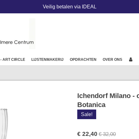
Veilig betalen via IDEAL
 - ART CIRCLE
LIJSTENMAKERIJ
OPDRACHTEN
OVER ONS
Ichendorf Milano - 
Botanica
Sale!
€ 22,40
€ 32,00