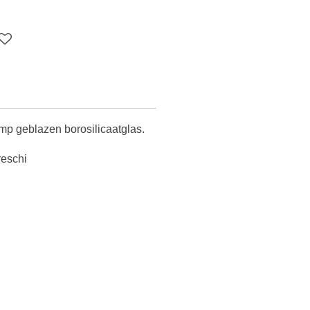
p geblazen borosilicaatglas.
reschi