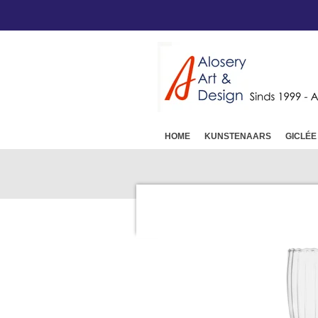
Ga
direct
naar
de
hoofdinhoud
HOME
KUNSTENAARS
GICLÉE