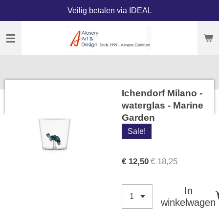
Veilig betalen via IDEAL
Ga
direct
naar
de
hoofdinhoud
Ichendorf Milano -
waterglas - Marine
Garden
Sale!
€ 12,50
€ 18,25
In
winkelwagen