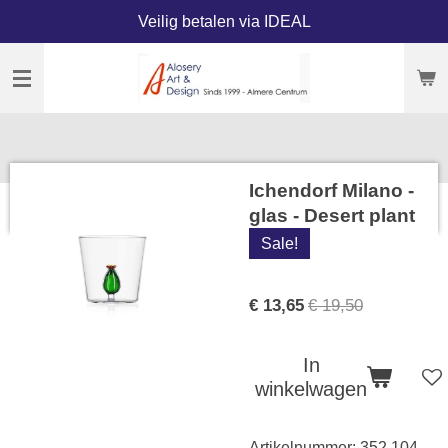
Veilig betalen via IDEAL
Ga
direct
naar
de
hoofdinhoud
Ichendorf Milano -
glas - Desert plant
Sale!
€ 13,65
€ 19,50
In
winkelwagen
Artikelnummer:
352.104