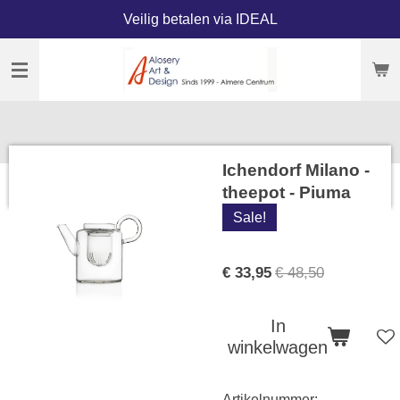
Veilig betalen via IDEAL
Ga
direct
naar
de
hoofdinhoud
Ichendorf Milano -
theepot - Piuma
Sale!
€ 33,95
€ 48,50
In
winkelwagen
Artikelnummer: