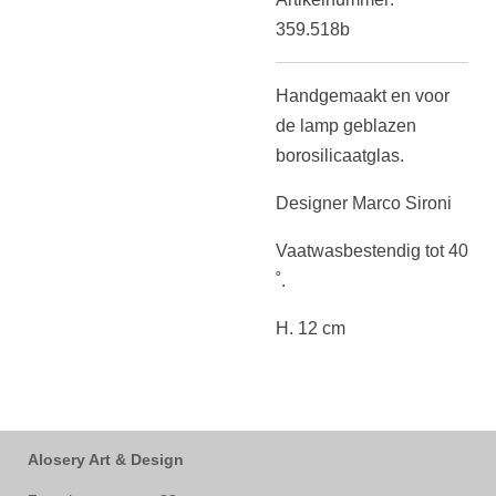
359.518b
Handgemaakt en voor
de lamp geblazen
borosilicaatglas.
Designer Marco Sironi
Vaatwasbestendig tot 40
˚.
H. 12 cm
Alosery Art & Design