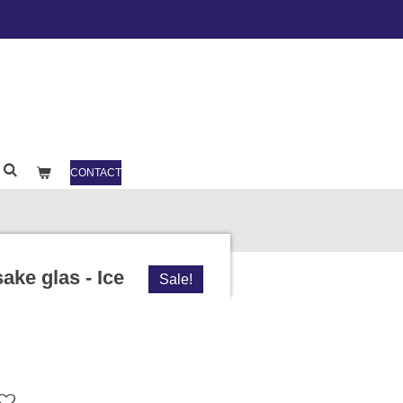
CONTACT
ake glas - Ice
Sale!