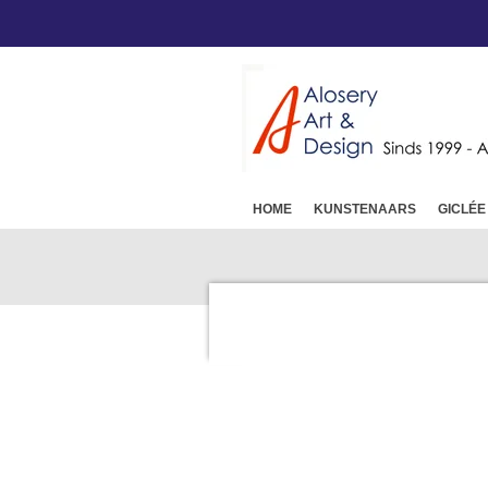
Ga
direct
naar
de
hoofdinhoud
HOME
KUNSTENAARS
GICLÉE