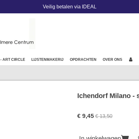
Veilig betalen via IDEAL
 - ART CIRCLE
LIJSTENMAKERIJ
OPDRACHTEN
OVER ONS
Ichendorf Milano - s
€ 9,45
€ 13,50
In winkelwagen