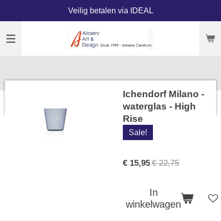
Veilig betalen via IDEAL
Ga
direct
naar
de
hoofdinhoud
Ichendorf Milano -
waterglas - High
Rise
Sale!
€ 15,95
€ 22,75
In
winkelwagen