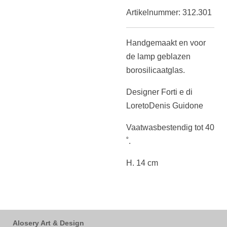
Artikelnummer:
312.301
Handgemaakt en voor
de lamp geblazen
borosilicaatglas.
Designer Forti e di
LoretoDenis Guidone
Vaatwasbestendig tot 40
˚.
H. 14 cm
Alosery Art & Design