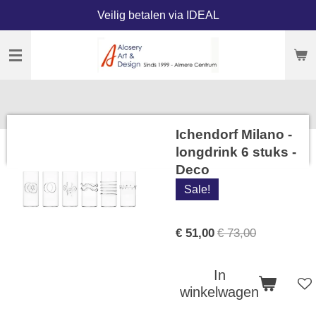
Veilig betalen via IDEAL
Ga
direct
naar
de
hoofdinhoud
Ichendorf Milano -
longdrink 6 stuks -
Deco
Sale!
€ 51,00
€ 73,00
In
winkelwagen