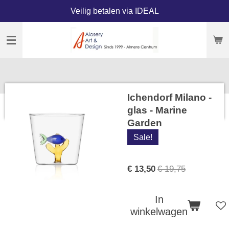
Veilig betalen via IDEAL
Ga
direct
naar
de
hoofdinhoud
Ichendorf Milano -
glas - Marine
Garden
Sale!
€ 13,50
€ 19,75
In
winkelwagen