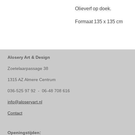
Olieverf op doek.
Formaat 135 x 135 cm
Alosery Art & Design
Zoetelaarpassage 38
1315 AZ Almere Centrum
036-525 97 92 - 06-48 708 616
info@aloseryart.nl
Contact
Openingstijden: