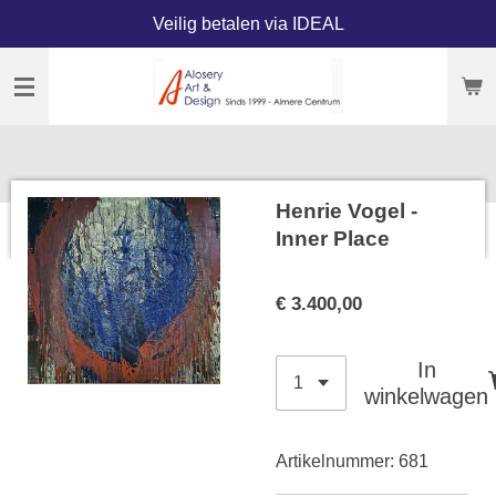
Veilig betalen via IDEAL
Ga
direct
naar
de
hoofdinhoud
Henrie Vogel -
Inner Place
€ 3.400,00
In
winkelwagen
Artikelnummer:
681