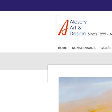
Ga
direct
naar
de
hoofdinhoud
HOME
KUNSTENAARS
GICLÉE