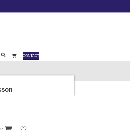
CONTACT
asson
en