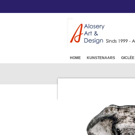
Ga
direct
naar
de
hoofdinhoud
HOME
KUNSTENAARS
GICLÉE