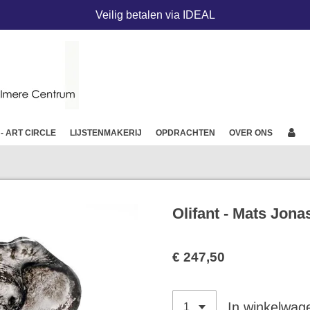
Veilig betalen via IDEAL
 - ART CIRCLE
LIJSTENMAKERIJ
OPDRACHTEN
OVER ONS
Olifant - Mats Jon
€ 247,50
In winkelwag