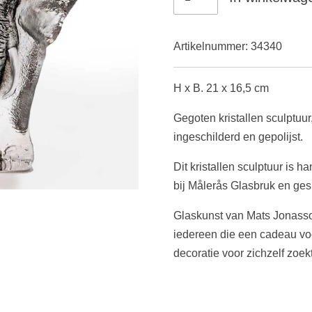
Artikelnummer:
34340
H x B. 21 x 16,5 cm
Gegoten kristallen sculptuu
ingeschilderd en gepolijst.
Dit kristallen sculptuur is
bij
Målerås Glasbruk
en ges
Glaskunst van Mats Jonasso
iedereen die een cadeau vo
decoratie voor zichzelf zoekt