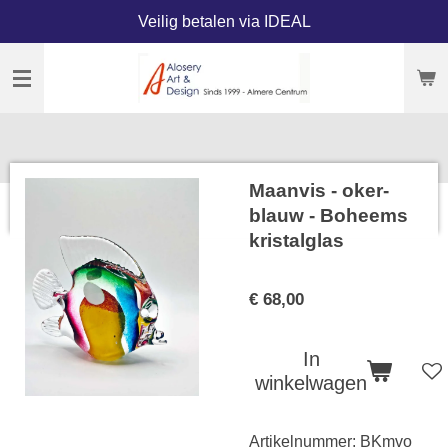
Veilig betalen via IDEAL
Ga
direct
naar
de
hoofdinhoud
Maanvis - oker-
blauw - Boheems
kristalglas
€ 68,00
In
winkelwagen
Artikelnummer:
BKmvo