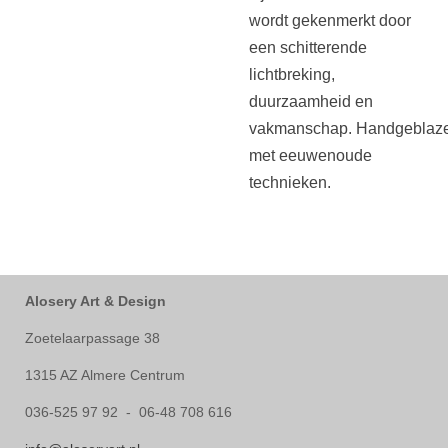
wordt gekenmerkt door
een schitterende
lichtbreking,
duurzaamheid en
vakmanschap.
Handgeblaz
met eeuwenoude
technieken.
Alosery Art & Design
Zoetelaarpassage 38
1315 AZ Almere Centrum
036-525 97 92 - 06-48 708 616