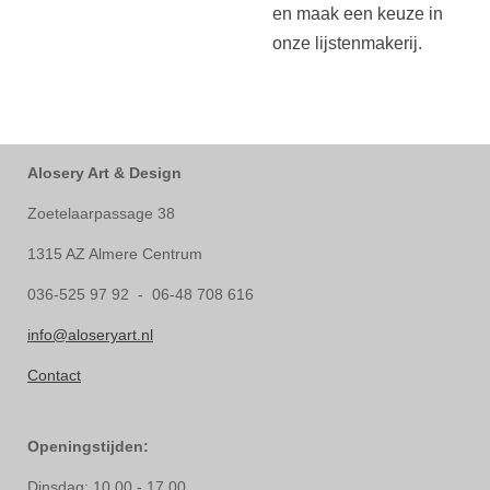
en maak een keuze in
onze lijstenmakerij.
Alosery Art & Design
Zoetelaarpassage 38
1315 AZ Almere Centrum
036-525 97 92 - 06-48 708 616
info@aloseryart.nl
Contact
Openingstijden:
Dinsdag: 10.00 - 17.00