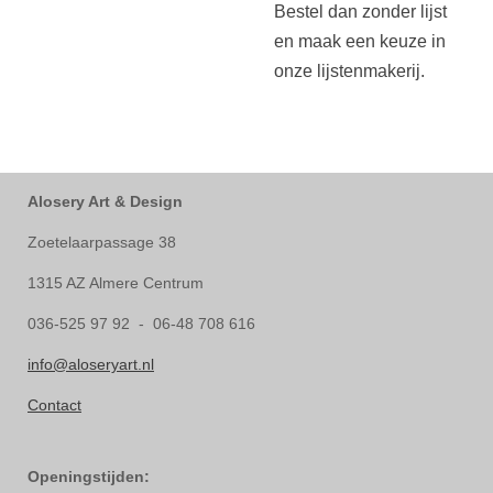
Bestel dan zonder lijst
en maak een keuze in
onze lijstenmakerij.
Alosery Art & Design
Zoetelaarpassage 38
1315 AZ Almere Centrum
036-525 97 92 - 06-48 708 616
info@aloseryart.nl
Contact
Openingstijden: