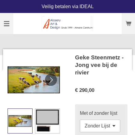
Veilig betalen via IDEAL
Ga
direct
naar
de
hoofdinhoud
Geke Steenmetz -
Jong vee bij de
rivier
€ 290,00
Met of zonder lijst