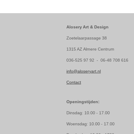
Alosery Art & Design
Zoetelaarpassage 38
1315 AZ Almere Centrum
036-525 97 92 - 06-48 708 616
info@aloseryart.nl
Contact
Openingstijden:
Dinsdag: 10.00 - 17.00
Woensdag: 10.00 - 17.00