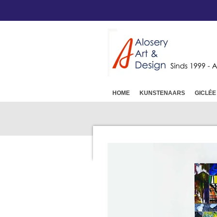
Ga
direct
naar
de
hoofdinhoud
HOME
KUNSTENAARS
GICLÉE