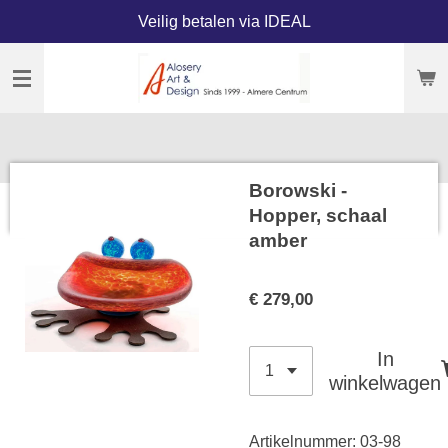
Veilig betalen via IDEAL
Ga
direct
naar
de
hoofdinhoud
Borowski -
Hopper, schaal
amber
€ 279,00
In
winkelwagen
Artikelnummer:
03-98