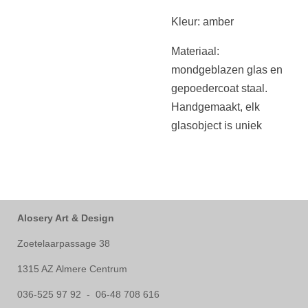
Kleur: amber
Materiaal:
mondgeblazen glas en
gepoedercoat staal.
Handgemaakt, elk
glasobject is uniek
Alosery Art & Design
Zoetelaarpassage 38
1315 AZ Almere Centrum
036-525 97 92 - 06-48 708 616