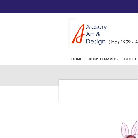
Ga
direct
naar
de
hoofdinhoud
HOME
KUNSTENAARS
GICLÉE