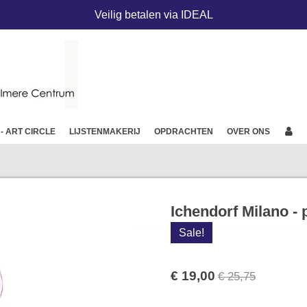
Veilig betalen via IDEAL
 - ART CIRCLE
LIJSTENMAKERIJ
OPDRACHTEN
OVER ONS
Ichendorf Milano - 
Sale!
€ 19,00
€ 25,75