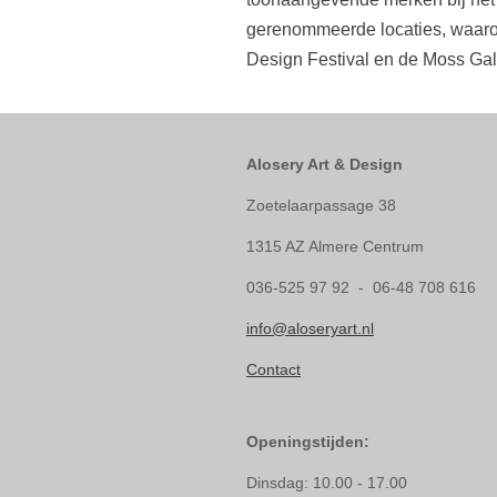
gerenommeerde locaties, waaron
Design Festival en de Moss Gal
Alosery Art & Design
Zoetelaarpassage 38
1315 AZ Almere Centrum
036-525 97 92 - 06-48 708 616
info@aloseryart.nl
Contact
Openingstijden:
Dinsdag: 10.00 - 17.00