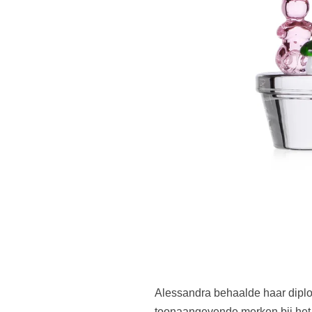
Alessandra behaalde haar dipl
toonaangevende merken bij het 