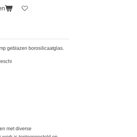
en
p geblazen borosilicaatglas.
reschi
en met diverse
 werk is tentoongesteld op