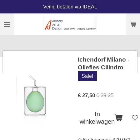
Veilig betalen via IDEAL
Ga
direct
naar
de
hoofdinhoud
Ichendorf Milano -
Oliefles Cilindro
Sale!
€ 27,50
€ 39,25
In
winkelwagen
Artikelnummer:
370.071