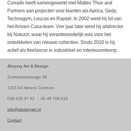
Corrado heeft samengewerkt met Matteo Thun and
Partners aan projecten voor klanten als Aprica, Gedy,
Technogym, Leucas en Rapsel. In 2002 werd hij lid van
het Armani Casa-team. Vier jaar later werd hij artdirector
bij Natuzzi, waar hij verantwoordelijk was voor het
ontwikkelen van nieuwe collecties. Sinds 2010 is hij
actief als freelancer in industrieel en interieurontwerp.
Alosery Art & Design
Zoetelaarpassage 38
1315 AZ Almere Centrum
036-525 97 92 - 06-48 708 616
info@aloseryart.nl
Contact