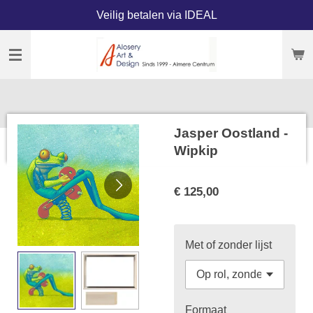
Veilig betalen via IDEAL
Ga
direct
naar
de
hoofdinhoud
Jasper Oostland -
Wipkip
€ 125,00
Met of zonder lijst
Formaat