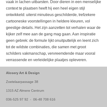
vaak in lachen uitbarsten. Door dieren in een menselijke
context te plaatsen heeft hij een heel eigen stijl
ontwikkeld: uiterst minutieus geschilderde, trefzekere
cartooneske voorstellingen in heldere kleuren, vol
geestige details. Het zijn aanzetten tot verhalen waar de
kijker zelf mee aan de gang mag gaan. Aan inspiratie
geen gebrek: de formule lijkt onuitputtelijk en leent zich
tot de wildste combinaties, die samen met groot
schilders vakmanschap, vervreemdende maar vooral
verrassende en verleidelijke plaatjes opleveren.
Alosery Art & Design
Zoetelaarpassage 38
1315 AZ Almere Centrum
036-525 97 92 - 06-48 708 616