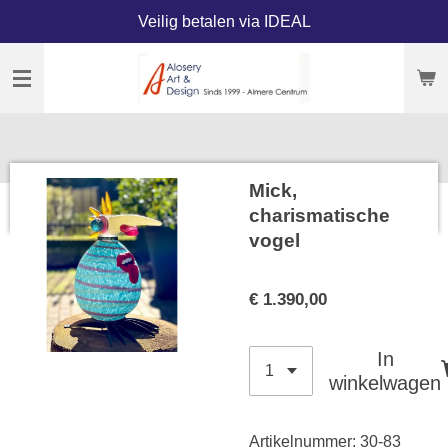
Veilig betalen via IDEAL
Ga
direct
naar
de
hoofdinhoud
Mick,
charismatische
vogel
€ 1.390,00
In
winkelwagen
Artikelnummer:
30-83