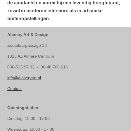
de aandacht en vormt hij een levendig hoogtepunt,
zowel in moderne interieurs als in artistieke
buitenopstellingen.
Alosery Art & Design
Zoetelaarpassage 38
1315 AZ Almere Centrum
036-525 97 92 - 06-48 708 616
info@aloseryart.nl
Contact
Openingstijden:
Dinsdag: 10.00 - 17.00
Woensdag: 10.00 - 17.00