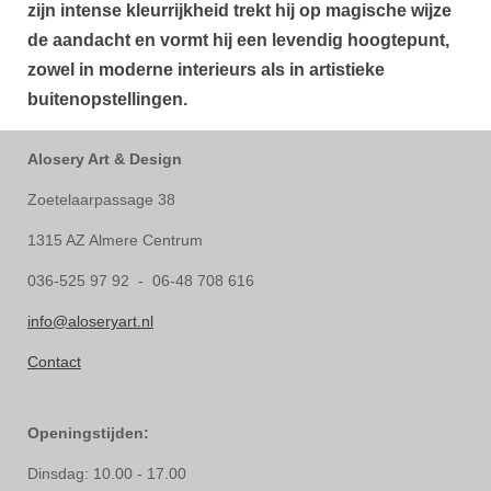
zijn intense kleurrijkheid trekt hij op magische wijze
de aandacht en vormt hij een levendig hoogtepunt,
zowel in moderne interieurs als in artistieke
buitenopstellingen.
Alosery Art & Design
Zoetelaarpassage 38
1315 AZ Almere Centrum
036-525 97 92 - 06-48 708 616
info@aloseryart.nl
Contact
Openingstijden:
Dinsdag: 10.00 - 17.00