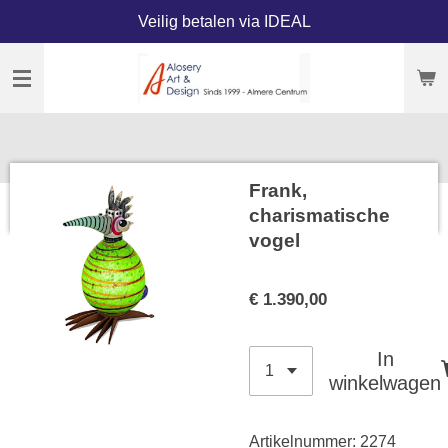
Veilig betalen via IDEAL
Ga
direct
naar
de
hoofdinhoud
Frank,
charismatische
vogel
€ 1.390,00
In
winkelwagen
Artikelnummer:
2274