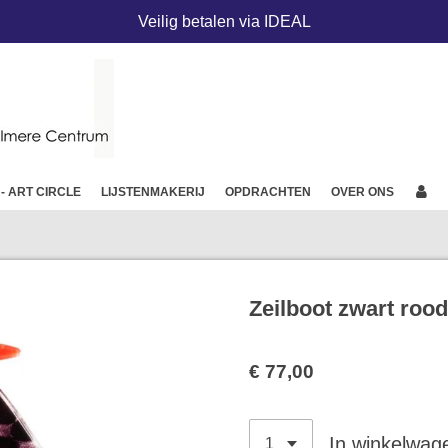
Veilig betalen via IDEAL
 - ART CIRCLE
LIJSTENMAKERIJ
OPDRACHTEN
OVER ONS
Zeilboot zwart rood
€ 77,00
In winkelwag