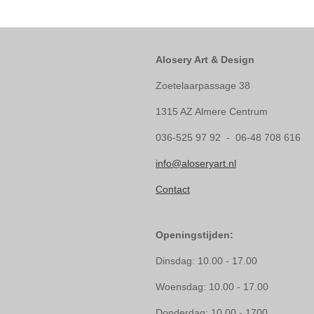
Alosery Art & Design
Zoetelaarpassage 38
1315 AZ Almere Centrum
036-525 97 92 - 06-48 708 616
info@aloseryart.nl
Contact
Openingstijden:
Dinsdag: 10.00 - 17.00
Woensdag: 10.00 - 17.00
Donderdag: 10.00 - 1700