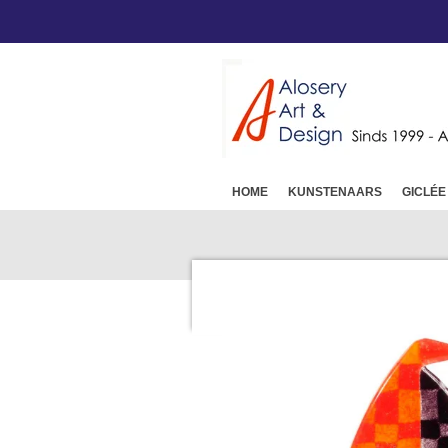
Ga
direct
naar
de
hoofdinhoud
HOME
KUNSTENAARS
GICLÉE