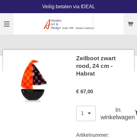
Veilig betalen via IDEAL
Ga
direct
naar
de
hoofdinhoud
Zeilboot zwart
rood, 24 cm -
Habrat
€ 67,00
In
winkelwagen
Artikelnummer: