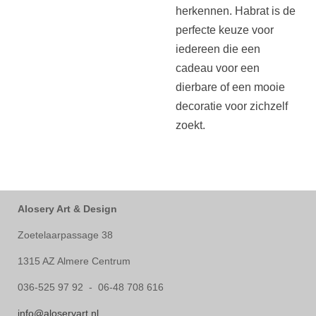
herkennen. Habrat is de
perfecte keuze voor
iedereen die een
cadeau voor een
dierbare of een mooie
decoratie voor zichzelf
zoekt.
Alosery Art & Design
Zoetelaarpassage 38
1315 AZ Almere Centrum
036-525 97 92 - 06-48 708 616
info@aloseryart.nl