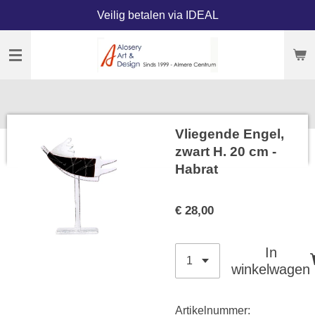
Veilig betalen via IDEAL
Ga
direct
naar
de
hoofdinhoud
Vliegende Engel,
zwart H. 20 cm -
Habrat
€ 28,00
In
winkelwagen
Artikelnummer: