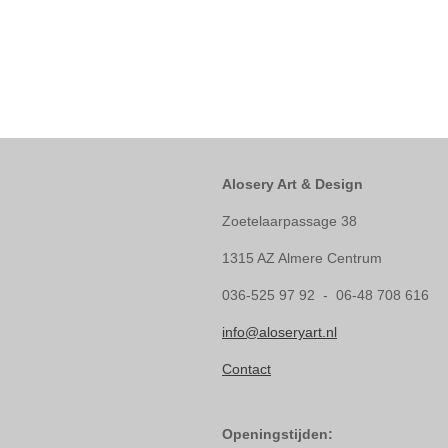
Alosery Art & Design
Zoetelaarpassage 38
1315 AZ Almere Centrum
036-525 97 92 - 06-48 708 616
info@aloseryart.nl
Contact
Openingstijden: