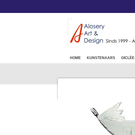
Ga
direct
naar
de
hoofdinhoud
HOME
KUNSTENAARS
GICLÉE