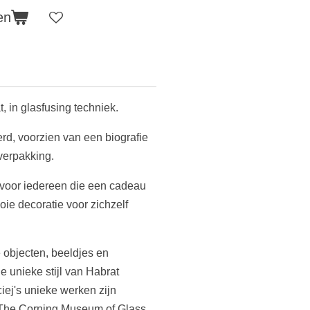
en
, in glasfusing techniek.
erd, voorzien van een biografie
verpakking.
 voor iedereen die een cadeau
oie decoratie voor zichzelf
e objecten, beeldjes en
e unieke stijl van Habrat
iej's unieke werken zijn
 The Corning Museum of Glass,