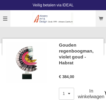
Veilig betalen via IDEAL
Ga
direct
naar
de
hoofdinhoud
Gouden
regenboogman,
violet goud -
Habrat
€ 384,00
In
winkelwagen