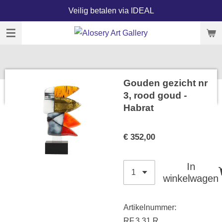
Veilig betalen via IDEAL
Ga
direct
naar
de
hoofdinhoud
Gouden gezicht nr
3, rood goud -
Habrat
€ 352,00
In
winkelwagen
Artikelnummer:
RF.3.31.R