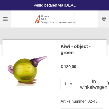
Veilig betalen via IDEAL
Ga
direct
naar
de
hoofdinhoud
Kiwi - object -
groen
€ 189,00
In
winkelwagen
Artikelnummer:
02-45