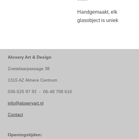
Handgemaakt, elk
glasobject is uniek
Alosery Art & Design
Zoetelaarpassage 38
1315 AZ Almere Centrum
036-525 97 92 - 06-48 708 616
info@aloseryart.nl
Contact
Openingstijden: